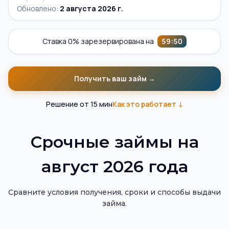
Обновлено:
2 августа 2026 г.
Ставка 0% зарезервирована на
59
:
48
Получить ваш займ →
Решение от 15 мин
Как это работает ↓
Помощник по подбору займов на карту
Витрина займов на карту — актуальные предложения МФ
Срочные займы на
август 2026 года
Сравните условия получения, сроки и способы выдачи
займа.