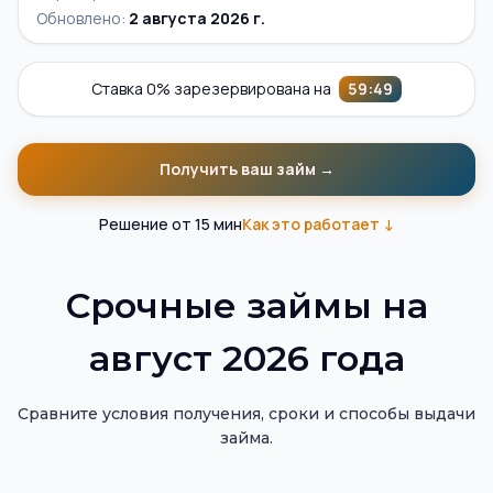
Обновлено:
2 августа 2026 г.
Ставка 0% зарезервирована на
59
:
49
Получить ваш займ →
Решение от 15 мин
Как это работает ↓
Помощник по подбору займов на карту
Витрина займов на карту — актуальные предложения МФ
Срочные займы на
август 2026 года
Сравните условия получения, сроки и способы выдачи
займа.