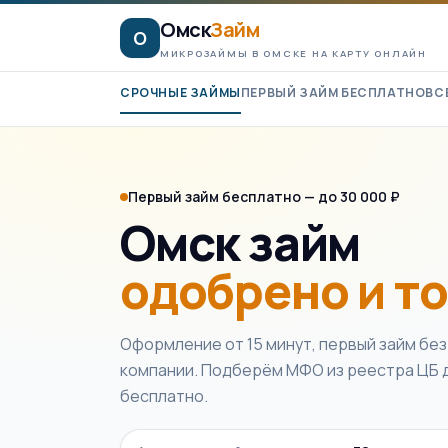
К содержимому
Омск
Займ
О
МИКРОЗАЙМЫ В ОМСКЕ НА КАРТУ ОНЛАЙН
СРОЧНЫЕ ЗАЙМЫ
ПЕРВЫЙ ЗАЙМ БЕСПЛАТНО
ВС
Первый займ бесплатно — до 30 000 ₽
Омск займ
одобрено и т
Оформление от 15 минут, первый займ без
компании. Подберём МФО из реестра ЦБ д
бесплатно.