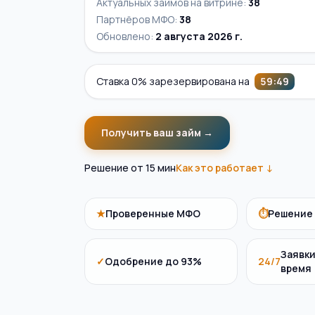
Актуальных займов на витрине
:
38
Партнёров МФО
:
38
Обновлено:
2 августа 2026 г.
Ставка 0% зарезервирована на
59
:
48
Получить ваш займ →
Решение от 15 мин
Как это работает ↓
★
Проверенные МФО
⏱
Решение 
Заявки
✓
Одобрение до 93%
24/7
время