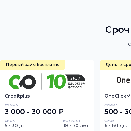
Помощник по подбору займов на карту
Витрина займов на карту — актуальные предложения МФ
Сроч
С
Первый займ бесплатно
Деньги сро
Creditplus
OneClickM
СУММА
СУММА
3 000 - 30 000 ₽
500 - 3
СРОК
ВОЗРАСТ
СРОК
5 - 30 дн.
18 - 70 лет
6 - 60 дн.