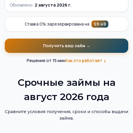
Обновлено:
2 августа 2026 г.
Ставка 0% зарезервирована на
59
:
48
Получить ваш займ →
Решение от 15 мин
Как это работает ↓
Помощник по подбору займов на карту
Витрина займов на карту — актуальные предложения МФ
Срочные займы на
август 2026 года
Сравните условия получения, сроки и способы выдачи
займа.