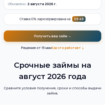
Обновлено:
2 августа 2026 г.
Ставка 0% зарезервирована на
59
:
48
Получить ваш займ →
Решение от 15 мин
Как это работает ↓
Помощник по подбору займов на карту
Витрина займов на карту — актуальные предложения МФ
Срочные займы на
август 2026 года
Сравните условия получения, сроки и способы выдачи
займа.